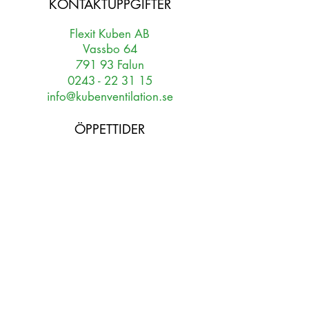
KONTAKTUPPGIFTER
Flexit Kuben AB
Vassbo 64
791 93 Falun
0243 - 22 31 15
info@kubenventilation.se
ÖPPETTIDER
PRODUKTION
Mån - tors 07:00 - 16:00
Fre 07:00 - 13:30
TELEFON
Mån - fre 07:00 - 16:00