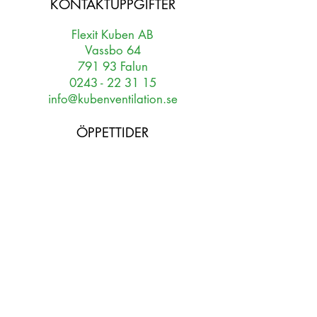
KONTAKTUPPGIFTER
Flexit Kuben AB
Vassbo 64
791 93 Falun
0243 - 22 31 15
info@kubenventilation.se
ÖPPETTIDER
PRODUKTION
Mån - tors 07:00 - 16:00
Fre 07:00 - 13:30
TELEFON
Mån - fre 07:00 - 16:00